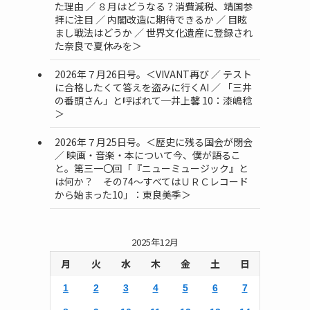
た理由 ／ ８月はどうなる？消費減税、靖国参
拝に注目 ／ 内閣改造に期待できるか ／ 目眩
まし戦法はどうか ／ 世界文化遺産に登録され
た奈良で夏休みを＞
2026年７月26日号。＜VIVANT再び ／ テスト
に合格したくて答えを盗みに行くAI ／ 「三井
の番頭さん」と呼ばれて─井上馨 10：漆嶋稔
＞
2026年７月25日号。＜歴史に残る国会が閉会
／ 映画・音楽・本について今、僕が語るこ
と。第三一〇回「『ニューミュージック』と
は何か？ その74～すべてはＵＲＣレコード
から始まった10」：東良美季＞
2025年12月
月
火
水
木
金
土
日
1
2
3
4
5
6
7