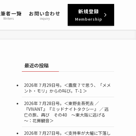
新規登録
執筆者一覧
お問い合わせ
Writers
inquiry
Membership
最近の投稿
2026年７月29日号。＜震度７で思う、「メメ
ント・モリ」からの叫び。T-1 ＞
2026年７月28日号。＜東野圭吾死去 ／
『VIVANT』『ミッドナイトタクシー』 ／ 逃
亡の旅、再び その40 ～東大阪に逃げる
～：花房観音＞
2026年７月27日号。＜支持率が大幅に下落し