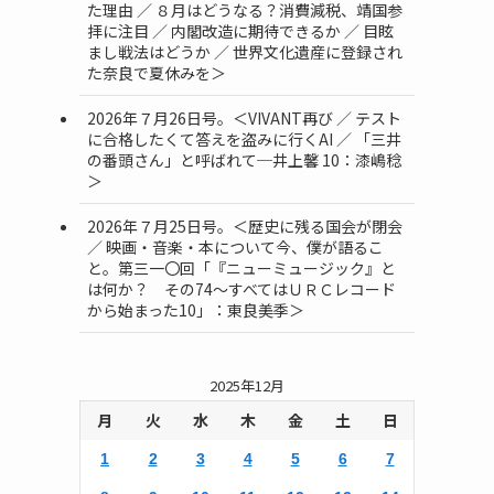
た理由 ／ ８月はどうなる？消費減税、靖国参
拝に注目 ／ 内閣改造に期待できるか ／ 目眩
まし戦法はどうか ／ 世界文化遺産に登録され
た奈良で夏休みを＞
2026年７月26日号。＜VIVANT再び ／ テスト
に合格したくて答えを盗みに行くAI ／ 「三井
の番頭さん」と呼ばれて─井上馨 10：漆嶋稔
＞
2026年７月25日号。＜歴史に残る国会が閉会
／ 映画・音楽・本について今、僕が語るこ
と。第三一〇回「『ニューミュージック』と
は何か？ その74～すべてはＵＲＣレコード
から始まった10」：東良美季＞
2025年12月
月
火
水
木
金
土
日
1
2
3
4
5
6
7