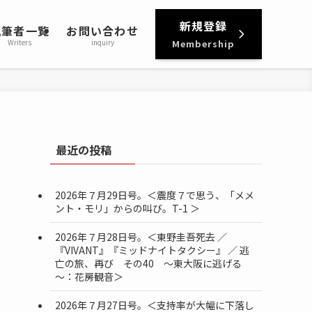
新規登録
執筆者一覧
お問い合わせ
Writers
inquiry
Membership
最近の投稿
2026年７月29日号。＜震度７で思う、「メメ
ント・モリ」からの叫び。T-1 ＞
2026年７月28日号。＜東野圭吾死去 ／
『VIVANT』『ミッドナイトタクシー』 ／ 逃
亡の旅、再び その40 ～東大阪に逃げる
～：花房観音＞
2026年７月27日号。＜支持率が大幅に下落し