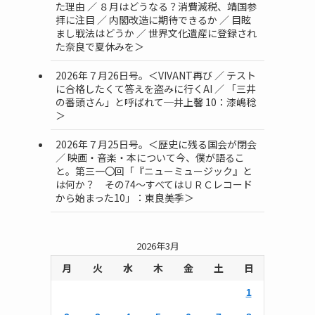
た理由 ／ ８月はどうなる？消費減税、靖国参
拝に注目 ／ 内閣改造に期待できるか ／ 目眩
まし戦法はどうか ／ 世界文化遺産に登録され
た奈良で夏休みを＞
2026年７月26日号。＜VIVANT再び ／ テスト
に合格したくて答えを盗みに行くAI ／ 「三井
の番頭さん」と呼ばれて─井上馨 10：漆嶋稔
＞
2026年７月25日号。＜歴史に残る国会が閉会
／ 映画・音楽・本について今、僕が語るこ
と。第三一〇回「『ニューミュージック』と
は何か？ その74～すべてはＵＲＣレコード
から始まった10」：東良美季＞
2026年3月
月
火
水
木
金
土
日
1