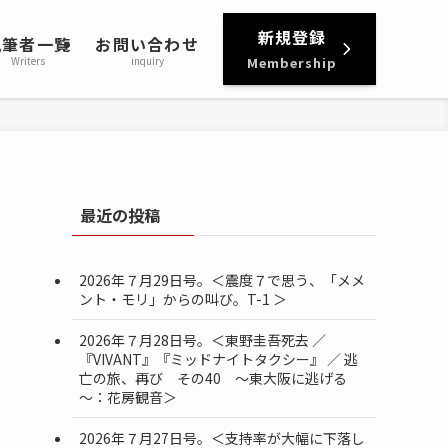
新規登録
執筆者一覧
お問い合わせ
Writers
inquiry
Membership
最近の投稿
2026年７月29日号。＜震度７で思う、「メメ
ント・モリ」からの叫び。T-1 ＞
2026年７月28日号。＜東野圭吾死去 ／
『VIVANT』『ミッドナイトタクシー』 ／ 逃
亡の旅、再び その40 ～東大阪に逃げる
～：花房観音＞
2026年７月27日号。＜支持率が大幅に下落し