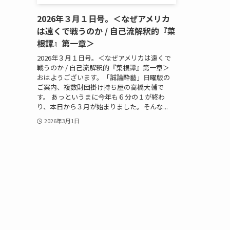
2026年３月１日号。＜なぜアメリカ
は遠くで戦うのか / 自己流解釈的『菜
根譚』第一章＞
2026年３月１日号。＜なぜアメリカは遠くで
戦うのか / 自己流解釈的『菜根譚』第一章＞
おはようございます。「誠論酔藝」日曜版の
ご案内、複数財団掛け持ち屋の高橋大輔で
す。 あっというまに今年も６分の１が終わ
り、本日から３月が始まりました。そんな...
2026年3月1日