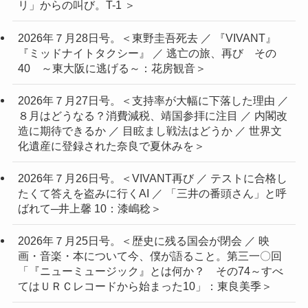
リ」からの叫び。T-1 ＞
2026年７月28日号。＜東野圭吾死去 ／ 『VIVANT』
『ミッドナイトタクシー』 ／ 逃亡の旅、再び その
40 ～東大阪に逃げる～：花房観音＞
2026年７月27日号。＜支持率が大幅に下落した理由 ／
８月はどうなる？消費減税、靖国参拝に注目 ／ 内閣改
造に期待できるか ／ 目眩まし戦法はどうか ／ 世界文
化遺産に登録された奈良で夏休みを＞
2026年７月26日号。＜VIVANT再び ／ テストに合格し
たくて答えを盗みに行くAI ／ 「三井の番頭さん」と呼
ばれて─井上馨 10：漆嶋稔＞
2026年７月25日号。＜歴史に残る国会が閉会 ／ 映
画・音楽・本について今、僕が語ること。第三一〇回
「『ニューミュージック』とは何か？ その74～すべ
てはＵＲＣレコードから始まった10」：東良美季＞