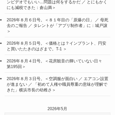
ンビデオでもいい…問題は何をするかだ ／ とにもかく
にも減税できた：倉山満＞
2026年８月６日号。＜８１年目の「原爆の日」 ／ 母死
去のご報告 ／ タレントが「アプリ制作者」に：城戸譲
＞
2026年８月５日号。＜価格とは？インプラント、円安
と買いたたきのはざまで。T-1 ＞
2026年８月４日号。＜花房観音の輝いていない日々
第195回＞
2026年８月３日号。＜空調服が面白い ／ エアコン設置
が進まない ／ 「初めて人権や職員尊重の意味が理解で
きた」横浜市長の幼稚さ＞
2026年5月