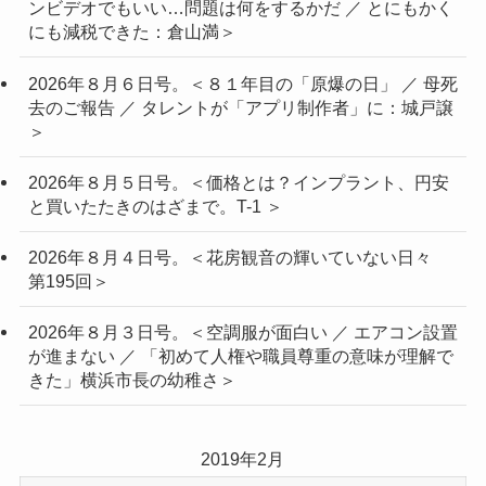
ンビデオでもいい…問題は何をするかだ ／ とにもかく
にも減税できた：倉山満＞
2026年８月６日号。＜８１年目の「原爆の日」 ／ 母死
去のご報告 ／ タレントが「アプリ制作者」に：城戸譲
＞
2026年８月５日号。＜価格とは？インプラント、円安
と買いたたきのはざまで。T-1 ＞
2026年８月４日号。＜花房観音の輝いていない日々
第195回＞
2026年８月３日号。＜空調服が面白い ／ エアコン設置
が進まない ／ 「初めて人権や職員尊重の意味が理解で
きた」横浜市長の幼稚さ＞
2019年2月