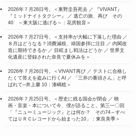
2026年７月28日号。＜東野圭吾死去 ／ 『VIVANT』
『ミッドナイトタクシー』 ／ 逃亡の旅、再び その
40 ～東大阪に逃げる～：花房観音＞
2026年７月27日号。＜支持率が大幅に下落した理由 ／
８月はどうなる？消費減税、靖国参拝に注目 ／ 内閣改
造に期待できるか ／ 目眩まし戦法はどうか ／ 世界文
化遺産に登録された奈良で夏休みを＞
2026年７月26日号。＜VIVANT再び ／ テストに合格し
たくて答えを盗みに行くAI ／ 「三井の番頭さん」と呼
ばれて─井上馨 10：漆嶋稔＞
2026年７月25日号。＜歴史に残る国会が閉会 ／ 映
画・音楽・本について今、僕が語ること。第三一〇回
「『ニューミュージック』とは何か？ その74～すべ
てはＵＲＣレコードから始まった10」：東良美季＞