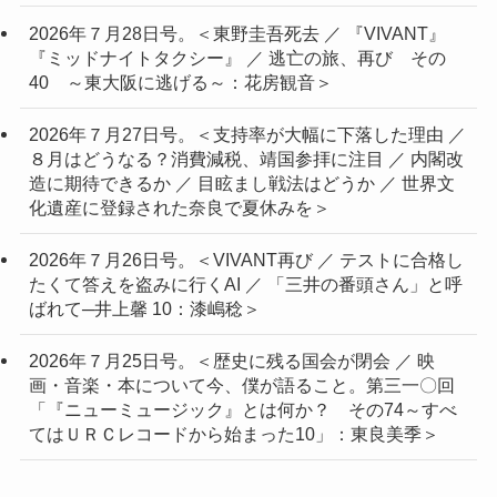
2026年７月28日号。＜東野圭吾死去 ／ 『VIVANT』
『ミッドナイトタクシー』 ／ 逃亡の旅、再び その
40 ～東大阪に逃げる～：花房観音＞
2026年７月27日号。＜支持率が大幅に下落した理由 ／
８月はどうなる？消費減税、靖国参拝に注目 ／ 内閣改
造に期待できるか ／ 目眩まし戦法はどうか ／ 世界文
化遺産に登録された奈良で夏休みを＞
2026年７月26日号。＜VIVANT再び ／ テストに合格し
たくて答えを盗みに行くAI ／ 「三井の番頭さん」と呼
ばれて─井上馨 10：漆嶋稔＞
2026年７月25日号。＜歴史に残る国会が閉会 ／ 映
画・音楽・本について今、僕が語ること。第三一〇回
「『ニューミュージック』とは何か？ その74～すべ
てはＵＲＣレコードから始まった10」：東良美季＞