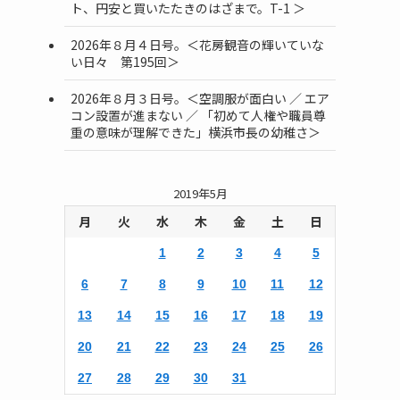
ト、円安と買いたたきのはざまで。T-1 ＞
2026年８月４日号。＜花房観音の輝いていな
い日々 第195回＞
2026年８月３日号。＜空調服が面白い ／ エア
コン設置が進まない ／ 「初めて人権や職員尊
重の意味が理解できた」横浜市長の幼稚さ＞
2019年5月
月
火
水
木
金
土
日
1
2
3
4
5
6
7
8
9
10
11
12
13
14
15
16
17
18
19
20
21
22
23
24
25
26
27
28
29
30
31