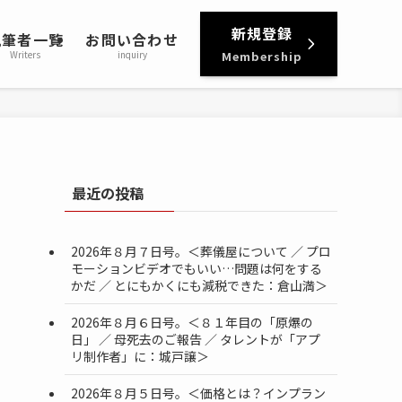
新規登録
執筆者一覧
お問い合わせ
Writers
inquiry
Membership
最近の投稿
2026年８月７日号。＜葬儀屋について ／ プロ
モーションビデオでもいい…問題は何をする
かだ ／ とにもかくにも減税できた：倉山満＞
2026年８月６日号。＜８１年目の「原爆の
日」 ／ 母死去のご報告 ／ タレントが「アプ
リ制作者」に：城戸譲＞
2026年８月５日号。＜価格とは？インプラン