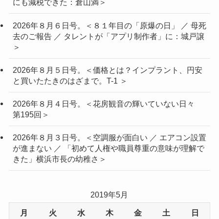
にも減税できた：倉山満＞
2026年８月６日号。＜８１年目の「原爆の日」 ／ 母死
去のご報告 ／ タレントが「アプリ制作者」に：城戸譲
＞
2026年８月５日号。＜価格とは？インプラント、円安
と買いたたきのはざまで。T-1 ＞
2026年８月４日号。＜花房観音の輝いていない日々
第195回＞
2026年８月３日号。＜空調服が面白い ／ エアコン設置
が進まない ／ 「初めて人権や職員尊重の意味が理解で
きた」横浜市長の幼稚さ＞
2019年5月
月
火
水
木
金
土
日