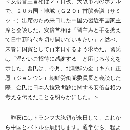
＜安倍晋三首相は２７日夜、大阪市内のホテル
で、２０カ国・地域
（Ｇ２０）首脳会議（サミ
ット）出席のため来日した中国の習近平
国家主
席と会談した。安倍首相は「習主席と手を携え
て日中新時代
を切り開いていきたい」と述べ、
来春に国賓として再来日するよう
求めた。習氏
は「温かいご招待に感謝する」
と応じる考えを
示した。習氏は、今月、北朝鮮の金（キム）正
恩（
ジョンウン）朝鮮労働党委員長と会談した
際、金氏に日本人拉致問
題に関する安倍首相の
考えを伝えたことを明らかにした。＞
昨夜にはトランプ大統領が来日して、これか
ら中国とバトルを展開
します。通常なら、程よ