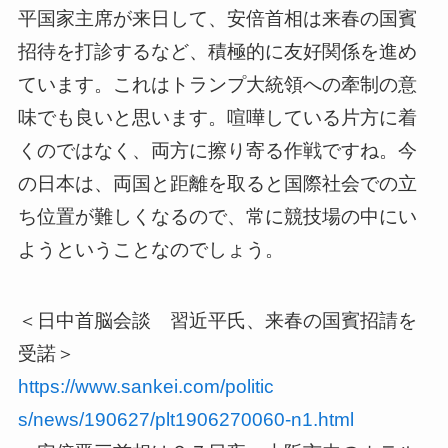
平国家主席が来日して、安倍首相は来春
の国賓
招待を打診するなど、積極的に友好関係を進め
ています。こ
れはトランプ大統領への牽制の意
味でも良いと思います。喧嘩して
いる片方に着
くのではなく、両方に擦り寄る作戦ですね。今
の日本
は、両国と距離を取ると国際社会での立
ち位置が難しくなるので、
常に競技場の中にい
ようということなのでしょう。
＜日中首脳会談 習近平氏、来春の国賓招請を
受諾＞
https://www.sankei.com/politic
s/news/190627/plt1906270060-
n1.html