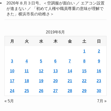
2026年８月３日号。＜空調服が面白い ／ エアコン設置
が進まない ／ 「初めて人権や職員尊重の意味が理解で
きた」横浜市長の幼稚さ＞
2019年6月
月
火
水
木
金
土
日
1
2
3
4
5
6
7
8
9
10
11
12
13
14
15
16
17
18
19
20
21
22
23
24
25
26
27
28
29
30
« 5月
7月 »