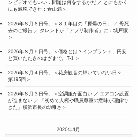
ンビデオでもいい…問題は何をするかだ ／ とにもかく
にも減税できた：倉山満＞
2026年８月６日号。＜８１年目の「原爆の日」 ／ 母死
去のご報告 ／ タレントが「アプリ制作者」に：城戸譲
＞
2026年８月５日号。＜価格とは？インプラント、円安
と買いたたきのはざまで。T-1 ＞
2026年８月４日号。＜花房観音の輝いていない日々
第195回＞
2026年８月３日号。＜空調服が面白い ／ エアコン設置
が進まない ／ 「初めて人権や職員尊重の意味が理解で
きた」横浜市長の幼稚さ＞
2020年4月