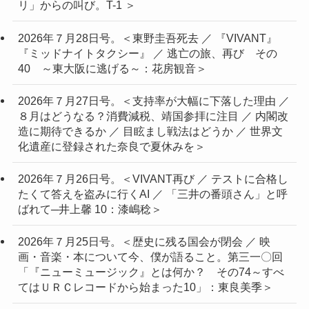
リ」からの叫び。T-1 ＞
2026年７月28日号。＜東野圭吾死去 ／ 『VIVANT』
『ミッドナイトタクシー』 ／ 逃亡の旅、再び その
40 ～東大阪に逃げる～：花房観音＞
2026年７月27日号。＜支持率が大幅に下落した理由 ／
８月はどうなる？消費減税、靖国参拝に注目 ／ 内閣改
造に期待できるか ／ 目眩まし戦法はどうか ／ 世界文
化遺産に登録された奈良で夏休みを＞
2026年７月26日号。＜VIVANT再び ／ テストに合格し
たくて答えを盗みに行くAI ／ 「三井の番頭さん」と呼
ばれて─井上馨 10：漆嶋稔＞
2026年７月25日号。＜歴史に残る国会が閉会 ／ 映
画・音楽・本について今、僕が語ること。第三一〇回
「『ニューミュージック』とは何か？ その74～すべ
てはＵＲＣレコードから始まった10」：東良美季＞