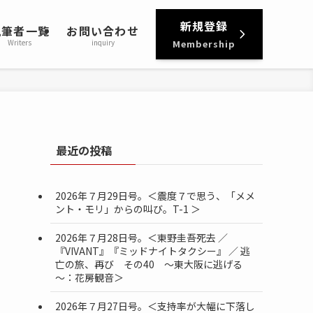
新規登録
執筆者一覧
お問い合わせ
Writers
inquiry
Membership
最近の投稿
2026年７月29日号。＜震度７で思う、「メメ
ント・モリ」からの叫び。T-1 ＞
2026年７月28日号。＜東野圭吾死去 ／
『VIVANT』『ミッドナイトタクシー』 ／ 逃
亡の旅、再び その40 ～東大阪に逃げる
～：花房観音＞
2026年７月27日号。＜支持率が大幅に下落し