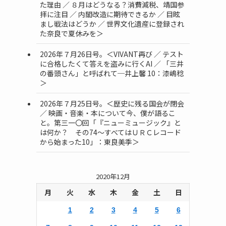
た理由 ／ ８月はどうなる？消費減税、靖国参
拝に注目 ／ 内閣改造に期待できるか ／ 目眩
まし戦法はどうか ／ 世界文化遺産に登録され
た奈良で夏休みを＞
2026年７月26日号。＜VIVANT再び ／ テスト
に合格したくて答えを盗みに行くAI ／ 「三井
の番頭さん」と呼ばれて─井上馨 10：漆嶋稔
＞
2026年７月25日号。＜歴史に残る国会が閉会
／ 映画・音楽・本について今、僕が語るこ
と。第三一〇回「『ニューミュージック』と
は何か？ その74～すべてはＵＲＣレコード
から始まった10」：東良美季＞
2020年12月
月
火
水
木
金
土
日
1
2
3
4
5
6