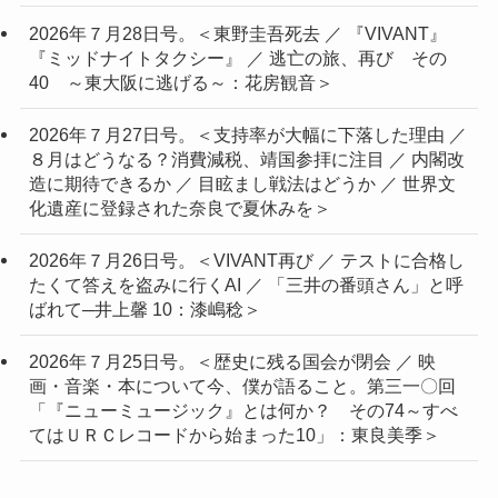
2026年７月28日号。＜東野圭吾死去 ／ 『VIVANT』
『ミッドナイトタクシー』 ／ 逃亡の旅、再び その
40 ～東大阪に逃げる～：花房観音＞
2026年７月27日号。＜支持率が大幅に下落した理由 ／
８月はどうなる？消費減税、靖国参拝に注目 ／ 内閣改
造に期待できるか ／ 目眩まし戦法はどうか ／ 世界文
化遺産に登録された奈良で夏休みを＞
2026年７月26日号。＜VIVANT再び ／ テストに合格し
たくて答えを盗みに行くAI ／ 「三井の番頭さん」と呼
ばれて─井上馨 10：漆嶋稔＞
2026年７月25日号。＜歴史に残る国会が閉会 ／ 映
画・音楽・本について今、僕が語ること。第三一〇回
「『ニューミュージック』とは何か？ その74～すべ
てはＵＲＣレコードから始まった10」：東良美季＞