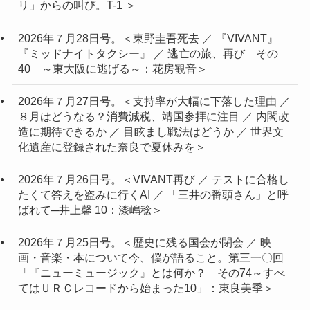
リ」からの叫び。T-1 ＞
2026年７月28日号。＜東野圭吾死去 ／ 『VIVANT』
『ミッドナイトタクシー』 ／ 逃亡の旅、再び その
40 ～東大阪に逃げる～：花房観音＞
2026年７月27日号。＜支持率が大幅に下落した理由 ／
８月はどうなる？消費減税、靖国参拝に注目 ／ 内閣改
造に期待できるか ／ 目眩まし戦法はどうか ／ 世界文
化遺産に登録された奈良で夏休みを＞
2026年７月26日号。＜VIVANT再び ／ テストに合格し
たくて答えを盗みに行くAI ／ 「三井の番頭さん」と呼
ばれて─井上馨 10：漆嶋稔＞
2026年７月25日号。＜歴史に残る国会が閉会 ／ 映
画・音楽・本について今、僕が語ること。第三一〇回
「『ニューミュージック』とは何か？ その74～すべ
てはＵＲＣレコードから始まった10」：東良美季＞