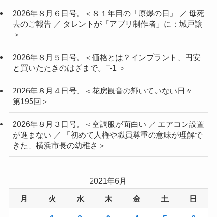
2026年８月６日号。＜８１年目の「原爆の日」 ／ 母死
去のご報告 ／ タレントが「アプリ制作者」に：城戸譲
＞
2026年８月５日号。＜価格とは？インプラント、円安
と買いたたきのはざまで。T-1 ＞
2026年８月４日号。＜花房観音の輝いていない日々
第195回＞
2026年８月３日号。＜空調服が面白い ／ エアコン設置
が進まない ／ 「初めて人権や職員尊重の意味が理解で
きた」横浜市長の幼稚さ＞
2021年6月
月
火
水
木
金
土
日