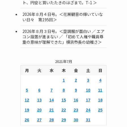
ト、円安と買いたたきのはざまで。T-1 ＞
2026年８月４日号。＜花房観音の輝いていな
い日々 第195回＞
2026年８月３日号。＜空調服が面白い ／ エア
コン設置が進まない ／ 「初めて人権や職員尊
重の意味が理解できた」横浜市長の幼稚さ＞
2021年7月
月
火
水
木
金
土
日
1
2
3
4
5
6
7
8
9
10
11
12
13
14
15
16
17
18
19
20
21
22
23
24
25
26
27
28
29
30
31