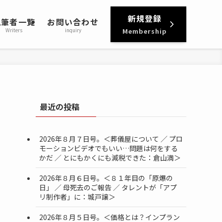
新規登録
執筆者一覧
お問い合わせ
Writers
inquiry
Membership
最近の投稿
2026年８月７日号。＜葬儀屋について ／ プロ
モーションビデオでもいい…問題は何をする
かだ ／ とにもかくにも減税できた：倉山満＞
2026年８月６日号。＜８１年目の「原爆の
日」 ／ 母死去のご報告 ／ タレントが「アプ
リ制作者」に：城戸譲＞
2026年８月５日号。＜価格とは？インプラン