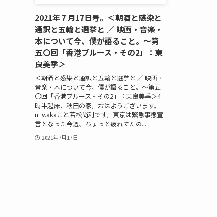
2021年７月17日号。＜朝酒と感染と
通訳と五輪と選挙と ／ 映画・音楽・
本について今、僕が語ること。～第
五〇回「香港ブルース・その2」：東
良美季＞
＜朝酒と感染と通訳と五輪と選挙と ／ 映画・
音楽・本について今、僕が語ること。～第五
〇回「香港ブルース・その2」：東良美季＞4
時半起床、秋田の家。おはようございます。
n_wakaこと若松尚利です。東京は緊急事態宣
言となった今週、ちょっと疲れてたの...
2021年7月17日