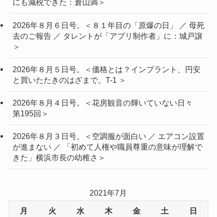
にも減税できた：倉山満＞
2026年８月６日号。＜８１年目の「原爆の日」 ／ 母死
去のご報告 ／ タレントが「アプリ制作者」に：城戸譲
＞
2026年８月５日号。＜価格とは？インプラント、円安
と買いたたきのはざまで。T-1 ＞
2026年８月４日号。＜花房観音の輝いていない日々
第195回＞
2026年８月３日号。＜空調服が面白い ／ エアコン設置
が進まない ／ 「初めて人権や職員尊重の意味が理解で
きた」横浜市長の幼稚さ＞
2021年7月
月
火
水
木
金
土
日