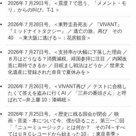
2026年７月29日号。＜震度７で思う、「メメント・モ
リ」からの叫び。T-1 ＞
2026年７月28日号。＜東野圭吾死去 ／ 『VIVANT』
『ミッドナイトタクシー』 ／ 逃亡の旅、再び その
40 ～東大阪に逃げる～：花房観音＞
2026年７月27日号。＜支持率が大幅に下落した理由 ／
８月はどうなる？消費減税、靖国参拝に注目 ／ 内閣改
造に期待できるか ／ 目眩まし戦法はどうか ／ 世界文
化遺産に登録された奈良で夏休みを＞
2026年７月26日号。＜VIVANT再び ／ テストに合格し
たくて答えを盗みに行くAI ／ 「三井の番頭さん」と呼
ばれて─井上馨 10：漆嶋稔＞
2026年７月25日号。＜歴史に残る国会が閉会 ／ 映
画・音楽・本について今、僕が語ること。第三一〇回
「『ニューミュージック』とは何か？ その74～すべ
てはＵＲＣレコードから始まった10」：東良美季＞