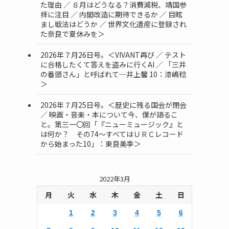
た理由 ／ ８月はどうなる？消費減税、靖国参
拝に注目 ／ 内閣改造に期待できるか ／ 目眩
まし戦法はどうか ／ 世界文化遺産に登録され
た奈良で夏休みを＞
2026年７月26日号。＜VIVANT再び ／ テスト
ま
に合格したくて答えを盗みに行くAI ／ 「三井
の番頭さん」と呼ばれて─井上馨 10：漆嶋稔
＞
2026年７月25日号。＜歴史に残る国会が閉会
ク
／ 映画・音楽・本について今、僕が語るこ
と。第三一〇回「『ニューミュージック』と
は何か？ その74～すべてはＵＲＣレコード
から始まった10」：東良美季＞
2022年3月
月
火
水
木
金
土
日
1
2
3
4
5
6