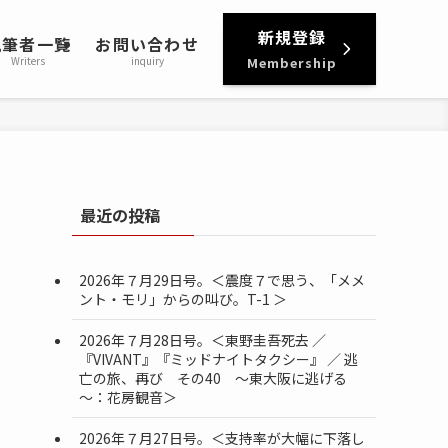
新規登録
執筆者一覧
お問い合わせ
Writers
inquiry
Membership
最近の投稿
2026年７月29日号。＜震度７で思う、「メメ
ント・モリ」からの叫び。T-1 ＞
2026年７月28日号。＜東野圭吾死去 ／
『VIVANT』『ミッドナイトタクシー』 ／ 逃
亡の旅、再び その40 ～東大阪に逃げる
～：花房観音＞
2026年７月27日号。＜支持率が大幅に下落し