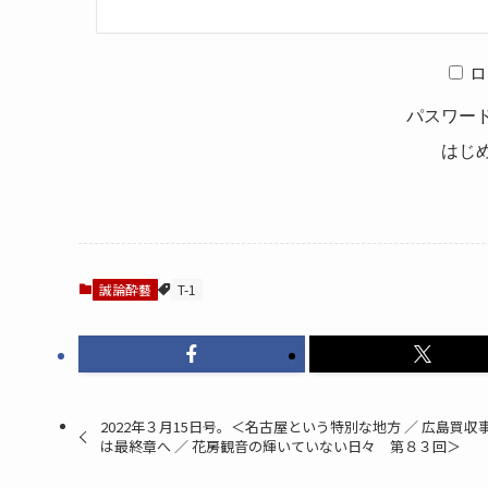
ロ
パスワー
はじ
誠論酔藝
T-1
2022年３月15日号。＜名古屋という特別な地方 ／ 広島買収
は最終章へ ／ 花房観音の輝いていない日々 第８３回＞