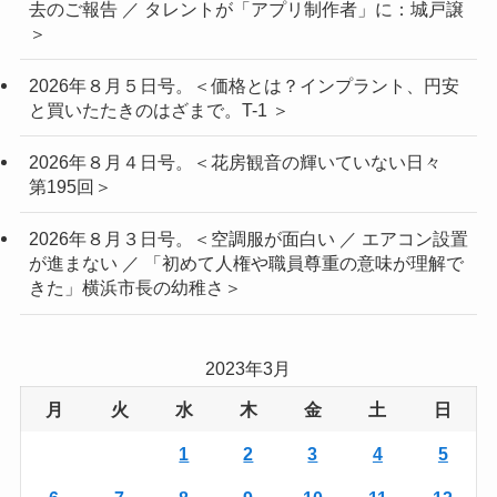
去のご報告 ／ タレントが「アプリ制作者」に：城戸譲
＞
2026年８月５日号。＜価格とは？インプラント、円安
と買いたたきのはざまで。T-1 ＞
2026年８月４日号。＜花房観音の輝いていない日々
第195回＞
2026年８月３日号。＜空調服が面白い ／ エアコン設置
が進まない ／ 「初めて人権や職員尊重の意味が理解で
きた」横浜市長の幼稚さ＞
2023年3月
月
火
水
木
金
土
日
1
2
3
4
5