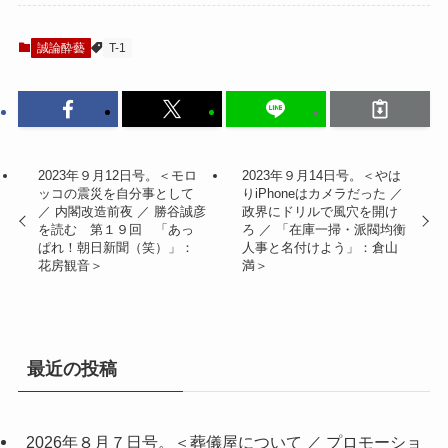
誠論酔藝
T-1
2023年９月12日号。＜モロ
2023年９月14日号。＜やは
ッコの震災を自分事として
りiPhoneはカメラだった ／
／ 内閣改造前夜 ／ 勝谷誠彦
政界にドリルで風穴を開け
を読む 第１９回 「あっ
ろ ／ 「在庫一掃・派閥均衡
ぱれ！朝日新聞（笑）」：
人事と名付けよう」：倉山
花房観音＞
満＞
最近の投稿
2026年８月７日号。＜葬儀屋について ／ プロモーショ