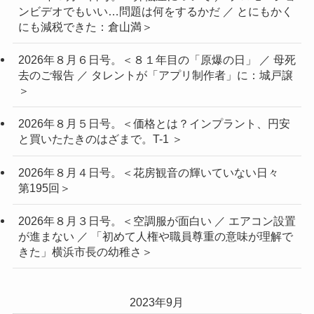
ンビデオでもいい…問題は何をするかだ ／ とにもかく
にも減税できた：倉山満＞
2026年８月６日号。＜８１年目の「原爆の日」 ／ 母死
去のご報告 ／ タレントが「アプリ制作者」に：城戸譲
＞
2026年８月５日号。＜価格とは？インプラント、円安
と買いたたきのはざまで。T-1 ＞
2026年８月４日号。＜花房観音の輝いていない日々
第195回＞
2026年８月３日号。＜空調服が面白い ／ エアコン設置
が進まない ／ 「初めて人権や職員尊重の意味が理解で
きた」横浜市長の幼稚さ＞
2023年9月