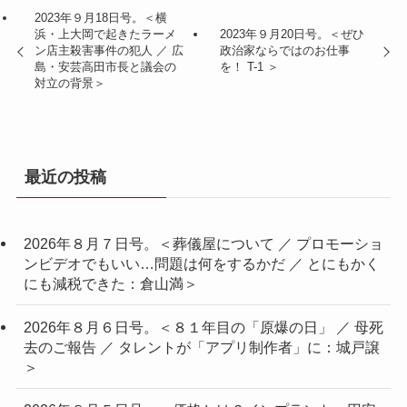
2023年９月18日号。＜横
浜・上大岡で起きたラーメ
2023年９月20日号。＜ぜひ
ン店主殺害事件の犯人 ／ 広
政治家ならではのお仕事
島・安芸高田市長と議会の
を！ T-1 ＞
対立の背景＞
最近の投稿
2026年８月７日号。＜葬儀屋について ／ プロモーショ
ンビデオでもいい…問題は何をするかだ ／ とにもかく
にも減税できた：倉山満＞
2026年８月６日号。＜８１年目の「原爆の日」 ／ 母死
去のご報告 ／ タレントが「アプリ制作者」に：城戸譲
＞