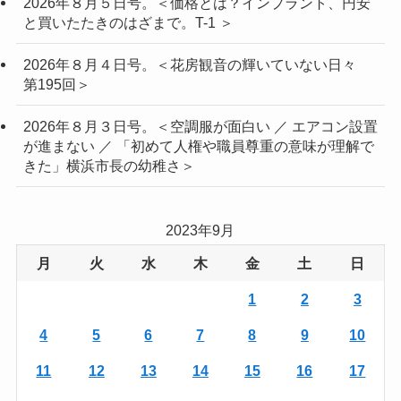
2026年８月５日号。＜価格とは？インプラント、円安
と買いたたきのはざまで。T-1 ＞
2026年８月４日号。＜花房観音の輝いていない日々
第195回＞
2026年８月３日号。＜空調服が面白い ／ エアコン設置
が進まない ／ 「初めて人権や職員尊重の意味が理解で
きた」横浜市長の幼稚さ＞
2023年9月
月
火
水
木
金
土
日
1
2
3
4
5
6
7
8
9
10
11
12
13
14
15
16
17