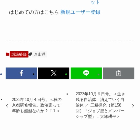
ット
はじめての方はこちら
新規ユーザー登録
誠論酔藝
倉山満
2023年10月６日号。＜生き
2023年10月４日号。＜秋の
残る自治体、消えていく自
京都研修報告。政治家って
治体 ／ 三耕探究（第158
年齢も超越なのか？ T-1 ＞
回）「ジョブ型とメンバー
シップ型」：大塚耕平＞