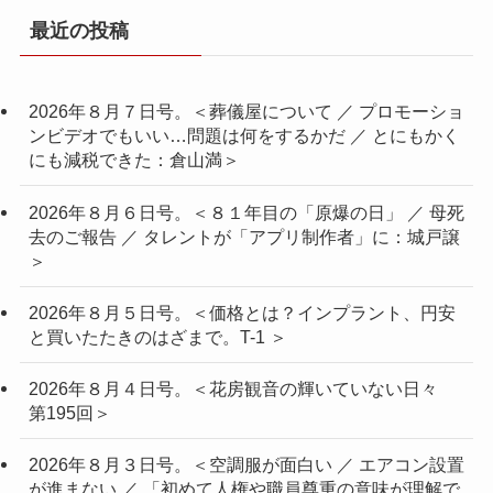
最近の投稿
2026年８月７日号。＜葬儀屋について ／ プロモーショ
ンビデオでもいい…問題は何をするかだ ／ とにもかく
にも減税できた：倉山満＞
2026年８月６日号。＜８１年目の「原爆の日」 ／ 母死
去のご報告 ／ タレントが「アプリ制作者」に：城戸譲
＞
2026年８月５日号。＜価格とは？インプラント、円安
と買いたたきのはざまで。T-1 ＞
2026年８月４日号。＜花房観音の輝いていない日々
第195回＞
2026年８月３日号。＜空調服が面白い ／ エアコン設置
が進まない ／ 「初めて人権や職員尊重の意味が理解で