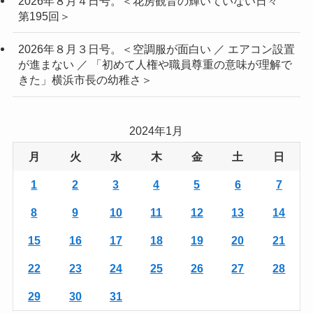
2026年８月４日号。＜花房観音の輝いていない日々
第195回＞
2026年８月３日号。＜空調服が面白い ／ エアコン設置
が進まない ／ 「初めて人権や職員尊重の意味が理解で
きた」横浜市長の幼稚さ＞
2024年1月
月
火
水
木
金
土
日
1
2
3
4
5
6
7
8
9
10
11
12
13
14
15
16
17
18
19
20
21
22
23
24
25
26
27
28
29
30
31