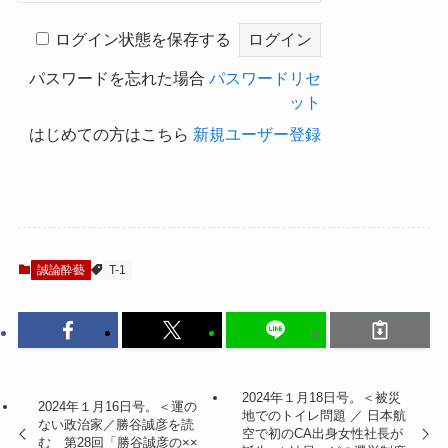
ログイン状態を保存する
パスワードを忘れた場合
パスワードリセ
ット
はじめての方はこちら
新規ユーザー登録
誠論酔藝
T-1
2024年１月18日号。＜被災
2024年１月16日号。＜運の
地でのトイレ問題 ／ 日本航
ない政治家／勝谷誠彦を読
空で初のCA出身女性社長が
む 第28回「勝谷誠彦の××