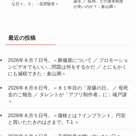
誕生 ／ 結局、どの選挙制度
な日々。２」：花房観音＞
が良いのか？：倉山満＞
最近の投稿
2026年８月７日号。＜葬儀屋について ／ プロモーショ
ンビデオでもいい…問題は何をするかだ ／ とにもかく
にも減税できた：倉山満＞
2026年８月６日号。＜８１年目の「原爆の日」 ／ 母死
去のご報告 ／ タレントが「アプリ制作者」に：城戸譲
＞
2026年８月５日号。＜価格とは？インプラント、円安
と買いたたきのはざまで。T-1 ＞