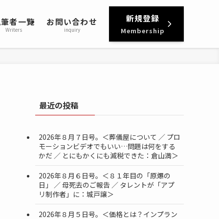
新規登録
執筆者一覧
お問い合わせ
Writers
inquiry
Membership
最近の投稿
2026年８月７日号。＜葬儀屋について ／ プロ
モーションビデオでもいい…問題は何をする
かだ ／ とにもかくにも減税できた：倉山満＞
2026年８月６日号。＜８１年目の「原爆の
日」 ／ 母死去のご報告 ／ タレントが「アプ
リ制作者」に：城戸譲＞
2026年８月５日号。＜価格とは？インプラン