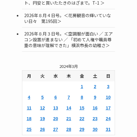
ト、円安と買いたたきのはざまで。T-1 ＞
2026年８月４日号。＜花房観音の輝いていな
い日々 第195回＞
2026年８月３日号。＜空調服が面白い ／ エア
コン設置が進まない ／ 「初めて人権や職員尊
重の意味が理解できた」横浜市長の幼稚さ＞
2024年3月
月
火
水
木
金
土
日
1
2
3
4
5
6
7
8
9
10
11
12
13
14
15
16
17
18
19
20
21
22
23
24
25
26
27
28
29
30
31