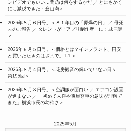
ンビデオでもいい…問題は何をするかだ ／ とにもかく
にも減税できた：倉山満＞
2026年８月６日号。＜８１年目の「原爆の日」 ／ 母死
去のご報告 ／ タレントが「アプリ制作者」に：城戸譲
＞
2026年８月５日号。＜価格とは？インプラント、円安
と買いたたきのはざまで。T-1 ＞
2026年８月４日号。＜花房観音の輝いていない日々
第195回＞
2026年８月３日号。＜空調服が面白い ／ エアコン設置
が進まない ／ 「初めて人権や職員尊重の意味が理解で
きた」横浜市長の幼稚さ＞
2025年5月