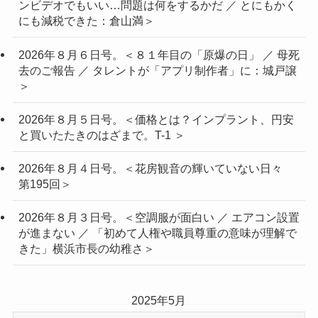
ンビデオでもいい…問題は何をするかだ ／ とにもかく
にも減税できた：倉山満＞
2026年８月６日号。＜８１年目の「原爆の日」 ／ 母死
去のご報告 ／ タレントが「アプリ制作者」に：城戸譲
＞
2026年８月５日号。＜価格とは？インプラント、円安
と買いたたきのはざまで。T-1 ＞
2026年８月４日号。＜花房観音の輝いていない日々
第195回＞
2026年８月３日号。＜空調服が面白い ／ エアコン設置
が進まない ／ 「初めて人権や職員尊重の意味が理解で
きた」横浜市長の幼稚さ＞
2025年5月