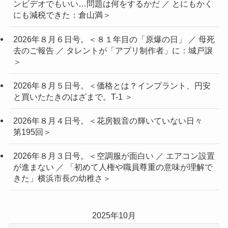
ンビデオでもいい…問題は何をするかだ ／ とにもかく
にも減税できた：倉山満＞
2026年８月６日号。＜８１年目の「原爆の日」 ／ 母死
去のご報告 ／ タレントが「アプリ制作者」に：城戸譲
＞
2026年８月５日号。＜価格とは？インプラント、円安
と買いたたきのはざまで。T-1 ＞
2026年８月４日号。＜花房観音の輝いていない日々
第195回＞
2026年８月３日号。＜空調服が面白い ／ エアコン設置
が進まない ／ 「初めて人権や職員尊重の意味が理解で
きた」横浜市長の幼稚さ＞
2025年10月