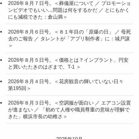
2026年８月７日号。＜葬儀屋について ／ プロモーショ
ンビデオでもいい…問題は何をするかだ ／ とにもかく
にも減税できた：倉山満＞
2026年８月６日号。＜８１年目の「原爆の日」 ／ 母死
去のご報告 ／ タレントが「アプリ制作者」に：城戸譲
＞
2026年８月５日号。＜価格とは？インプラント、円安
と買いたたきのはざまで。T-1 ＞
2026年８月４日号。＜花房観音の輝いていない日々
第195回＞
2026年８月３日号。＜空調服が面白い ／ エアコン設置
が進まない ／ 「初めて人権や職員尊重の意味が理解で
きた」横浜市長の幼稚さ＞
2025年10月