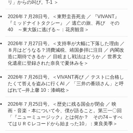
リ」からの叫び。T-1 ＞
2026年７月28日号。＜東野圭吾死去 ／ 『VIVANT』
『ミッドナイトタクシー』 ／ 逃亡の旅、再び その
40 ～東大阪に逃げる～：花房観音＞
2026年７月27日号。＜支持率が大幅に下落した理由 ／
８月はどうなる？消費減税、靖国参拝に注目 ／ 内閣改
造に期待できるか ／ 目眩まし戦法はどうか ／ 世界文
化遺産に登録された奈良で夏休みを＞
2026年７月26日号。＜VIVANT再び ／ テストに合格し
たくて答えを盗みに行くAI ／ 「三井の番頭さん」と呼
ばれて─井上馨 10：漆嶋稔＞
2026年７月25日号。＜歴史に残る国会が閉会 ／ 映
画・音楽・本について今、僕が語ること。第三一〇回
「『ニューミュージック』とは何か？ その74～すべ
てはＵＲＣレコードから始まった10」：東良美季＞