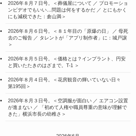
2026年８月７日号。＜葬儀屋について ／ プロモーショ
ンビデオでもいい…問題は何をするかだ ／ とにもかく
にも減税できた：倉山満＞
2026年８月６日号。＜８１年目の「原爆の日」 ／ 母死
去のご報告 ／ タレントが「アプリ制作者」に：城戸譲
＞
2026年８月５日号。＜価格とは？インプラント、円安
と買いたたきのはざまで。T-1 ＞
2026年８月４日号。＜花房観音の輝いていない日々
第195回＞
2026年８月３日号。＜空調服が面白い ／ エアコン設置
が進まない ／ 「初めて人権や職員尊重の意味が理解で
きた」横浜市長の幼稚さ＞
2026年6月