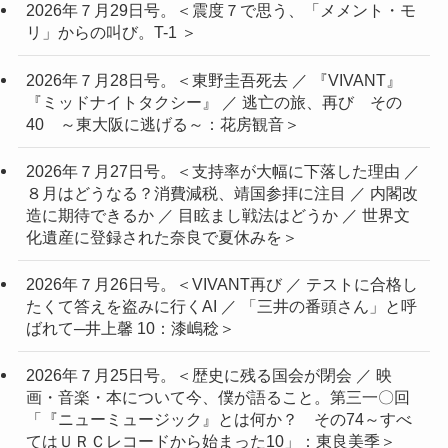
2026年７月29日号。＜震度７で思う、「メメント・モ
リ」からの叫び。T-1 ＞
2026年７月28日号。＜東野圭吾死去 ／ 『VIVANT』
『ミッドナイトタクシー』 ／ 逃亡の旅、再び その
40 ～東大阪に逃げる～：花房観音＞
2026年７月27日号。＜支持率が大幅に下落した理由 ／
８月はどうなる？消費減税、靖国参拝に注目 ／ 内閣改
造に期待できるか ／ 目眩まし戦法はどうか ／ 世界文
化遺産に登録された奈良で夏休みを＞
2026年７月26日号。＜VIVANT再び ／ テストに合格し
たくて答えを盗みに行くAI ／ 「三井の番頭さん」と呼
ばれて─井上馨 10：漆嶋稔＞
2026年７月25日号。＜歴史に残る国会が閉会 ／ 映
画・音楽・本について今、僕が語ること。第三一〇回
「『ニューミュージック』とは何か？ その74～すべ
てはＵＲＣレコードから始まった10」：東良美季＞