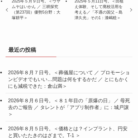
2025年５月９日号。＜ウヤ
2025年５月11日号。＜田植
ムヤはいかん ／ 三耕探究
え体験、そして廃校活用を
（第237回）優勢5分野：大
考える／「不遇の国父－島
塚耕平＞
津久光」その1：漆嶋稔＞
最近の投稿
2026年８月７日号。＜葬儀屋について ／ プロモーショ
ンビデオでもいい…問題は何をするかだ ／ とにもかく
にも減税できた：倉山満＞
2026年８月６日号。＜８１年目の「原爆の日」 ／ 母死
去のご報告 ／ タレントが「アプリ制作者」に：城戸譲
＞
2026年８月５日号。＜価格とは？インプラント、円安
と買いたたきのはざまで。T-1 ＞