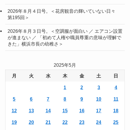
2026年８月４日号。＜花房観音の輝いていない日々
第195回＞
2026年８月３日号。＜空調服が面白い ／ エアコン設置
が進まない ／ 「初めて人権や職員尊重の意味が理解で
きた」横浜市長の幼稚さ＞
2025年5月
月
火
水
木
金
土
日
1
2
3
4
5
6
7
8
9
10
11
12
13
14
15
16
17
18
19
20
21
22
23
24
25