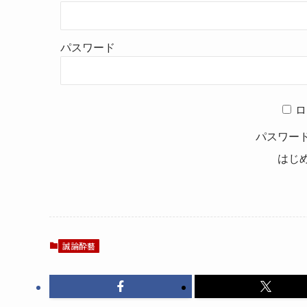
パスワード
ロ
パスワー
はじ
誠論酔藝