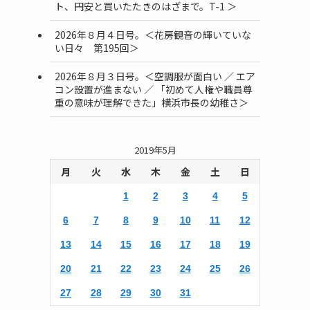
ト、円安と買いたたきのはざまで。T-1 ＞
2026年８月４日号。＜花房観音の輝いていな
い日々 第195回＞
2026年８月３日号。＜空調服が面白い ／ エア
コン設置が進まない ／ 「初めて人権や職員尊
重の意味が理解できた」横浜市長の幼稚さ＞
2019年5月
月
火
水
木
金
土
日
1
2
3
4
5
ク
6
7
8
9
10
11
12
13
14
15
16
17
18
19
20
21
22
23
24
25
26
27
28
29
30
31