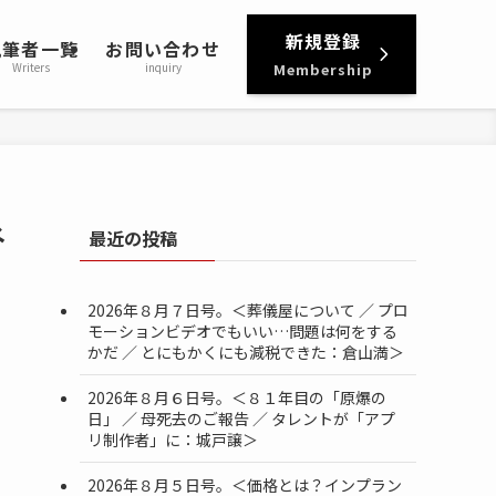
新規登録
執筆者一覧
お問い合わせ
Writers
inquiry
Membership
ネ
最近の投稿
2026年８月７日号。＜葬儀屋について ／ プロ
モーションビデオでもいい…問題は何をする
かだ ／ とにもかくにも減税できた：倉山満＞
2026年８月６日号。＜８１年目の「原爆の
日」 ／ 母死去のご報告 ／ タレントが「アプ
リ制作者」に：城戸譲＞
2026年８月５日号。＜価格とは？インプラン