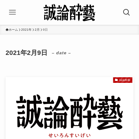
ホーム
2021年
2月
9日
2021年2月9日
– date –
誠論酔藝