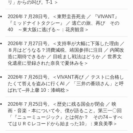
リ」からの叫び。T-1 ＞
2026年７月28日号。＜東野圭吾死去 ／ 『VIVANT』
『ミッドナイトタクシー』 ／ 逃亡の旅、再び その
40 ～東大阪に逃げる～：花房観音＞
2026年７月27日号。＜支持率が大幅に下落した理由 ／
８月はどうなる？消費減税、靖国参拝に注目 ／ 内閣改
造に期待できるか ／ 目眩まし戦法はどうか ／ 世界文
化遺産に登録された奈良で夏休みを＞
2026年７月26日号。＜VIVANT再び ／ テストに合格し
たくて答えを盗みに行くAI ／ 「三井の番頭さん」と呼
ばれて─井上馨 10：漆嶋稔＞
2026年７月25日号。＜歴史に残る国会が閉会 ／ 映
画・音楽・本について今、僕が語ること。第三一〇回
「『ニューミュージック』とは何か？ その74～すべ
てはＵＲＣレコードから始まった10」：東良美季＞