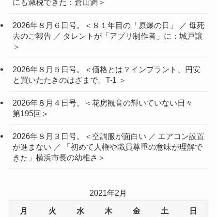
にも減税できた：倉山満＞
2026年８月６日号。＜８１年目の「原爆の日」 ／ 母死
去のご報告 ／ タレントが「アプリ制作者」に：城戸譲
＞
2026年８月５日号。＜価格とは？インプラント、円安
と買いたたきのはざまで。T-1 ＞
2026年８月４日号。＜花房観音の輝いていない日々
第195回＞
2026年８月３日号。＜空調服が面白い ／ エアコン設置
が進まない ／ 「初めて人権や職員尊重の意味が理解で
きた」横浜市長の幼稚さ＞
2021年2月
月
火
水
木
金
土
日