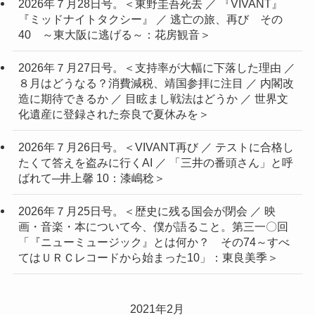
2026年７月28日号。＜東野圭吾死去 ／ 『VIVANT』
『ミッドナイトタクシー』 ／ 逃亡の旅、再び その
40 ～東大阪に逃げる～：花房観音＞
2026年７月27日号。＜支持率が大幅に下落した理由 ／
８月はどうなる？消費減税、靖国参拝に注目 ／ 内閣改
造に期待できるか ／ 目眩まし戦法はどうか ／ 世界文
化遺産に登録された奈良で夏休みを＞
2026年７月26日号。＜VIVANT再び ／ テストに合格し
たくて答えを盗みに行くAI ／ 「三井の番頭さん」と呼
ばれて─井上馨 10：漆嶋稔＞
2026年７月25日号。＜歴史に残る国会が閉会 ／ 映
画・音楽・本について今、僕が語ること。第三一〇回
「『ニューミュージック』とは何か？ その74～すべ
てはＵＲＣレコードから始まった10」：東良美季＞
2021年2月