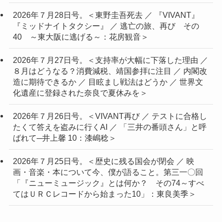
2026年７月28日号。＜東野圭吾死去 ／ 『VIVANT』
『ミッドナイトタクシー』 ／ 逃亡の旅、再び その
40 ～東大阪に逃げる～：花房観音＞
2026年７月27日号。＜支持率が大幅に下落した理由 ／
８月はどうなる？消費減税、靖国参拝に注目 ／ 内閣改
造に期待できるか ／ 目眩まし戦法はどうか ／ 世界文
化遺産に登録された奈良で夏休みを＞
2026年７月26日号。＜VIVANT再び ／ テストに合格し
たくて答えを盗みに行くAI ／ 「三井の番頭さん」と呼
ばれて─井上馨 10：漆嶋稔＞
2026年７月25日号。＜歴史に残る国会が閉会 ／ 映
画・音楽・本について今、僕が語ること。第三一〇回
「『ニューミュージック』とは何か？ その74～すべ
てはＵＲＣレコードから始まった10」：東良美季＞