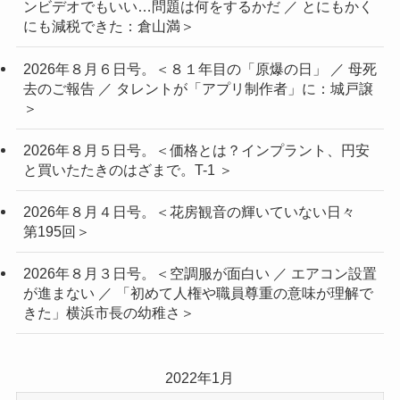
ンビデオでもいい…問題は何をするかだ ／ とにもかく
にも減税できた：倉山満＞
2026年８月６日号。＜８１年目の「原爆の日」 ／ 母死
去のご報告 ／ タレントが「アプリ制作者」に：城戸譲
＞
2026年８月５日号。＜価格とは？インプラント、円安
と買いたたきのはざまで。T-1 ＞
2026年８月４日号。＜花房観音の輝いていない日々
第195回＞
2026年８月３日号。＜空調服が面白い ／ エアコン設置
が進まない ／ 「初めて人権や職員尊重の意味が理解で
きた」横浜市長の幼稚さ＞
2022年1月