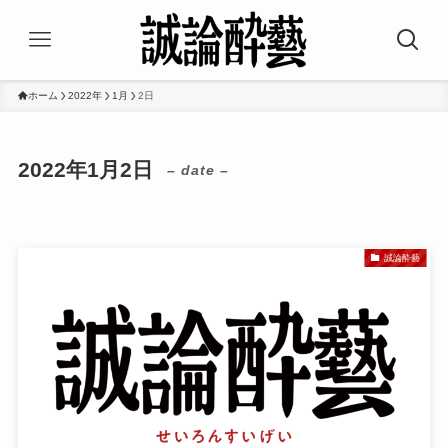
ホーム
2022年
1月
2日
2022年1月2日
– date –
誠論酔藝