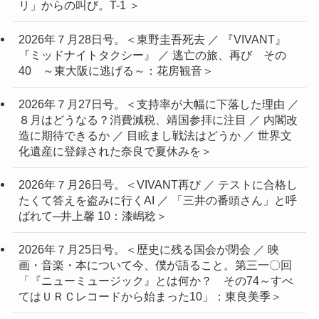
リ」からの叫び。T-1 ＞
2026年７月28日号。＜東野圭吾死去 ／ 『VIVANT』
『ミッドナイトタクシー』 ／ 逃亡の旅、再び その
40 ～東大阪に逃げる～：花房観音＞
2026年７月27日号。＜支持率が大幅に下落した理由 ／
８月はどうなる？消費減税、靖国参拝に注目 ／ 内閣改
造に期待できるか ／ 目眩まし戦法はどうか ／ 世界文
化遺産に登録された奈良で夏休みを＞
2026年７月26日号。＜VIVANT再び ／ テストに合格し
たくて答えを盗みに行くAI ／ 「三井の番頭さん」と呼
ばれて─井上馨 10：漆嶋稔＞
2026年７月25日号。＜歴史に残る国会が閉会 ／ 映
画・音楽・本について今、僕が語ること。第三一〇回
「『ニューミュージック』とは何か？ その74～すべ
てはＵＲＣレコードから始まった10」：東良美季＞