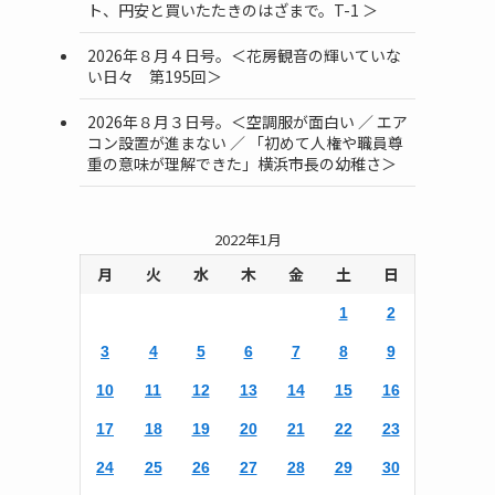
ト、円安と買いたたきのはざまで。T-1 ＞
2026年８月４日号。＜花房観音の輝いていな
い日々 第195回＞
2026年８月３日号。＜空調服が面白い ／ エア
コン設置が進まない ／ 「初めて人権や職員尊
重の意味が理解できた」横浜市長の幼稚さ＞
2022年1月
月
火
水
木
金
土
日
1
2
3
4
5
6
7
8
9
10
11
12
13
14
15
16
17
18
19
20
21
22
23
24
25
26
27
28
29
30