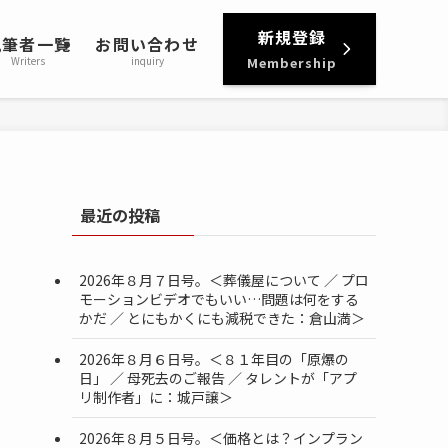
新規登録
執筆者一覧
お問い合わせ
Writers
inquiry
Membership
最近の投稿
2026年８月７日号。＜葬儀屋について ／ プロ
モーションビデオでもいい…問題は何をする
かだ ／ とにもかくにも減税できた：倉山満＞
2026年８月６日号。＜８１年目の「原爆の
日」 ／ 母死去のご報告 ／ タレントが「アプ
リ制作者」に：城戸譲＞
2026年８月５日号。＜価格とは？インプラン