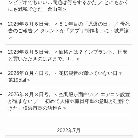
ンビデオでもいい…問題は何をするかだ ／ とにもかく
にも減税できた：倉山満＞
2026年８月６日号。＜８１年目の「原爆の日」 ／ 母死
去のご報告 ／ タレントが「アプリ制作者」に：城戸譲
＞
2026年８月５日号。＜価格とは？インプラント、円安
と買いたたきのはざまで。T-1 ＞
2026年８月４日号。＜花房観音の輝いていない日々
第195回＞
2026年８月３日号。＜空調服が面白い ／ エアコン設置
が進まない ／ 「初めて人権や職員尊重の意味が理解で
きた」横浜市長の幼稚さ＞
2022年7月