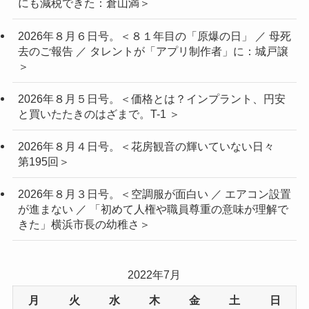
にも減税できた：倉山満＞
2026年８月６日号。＜８１年目の「原爆の日」 ／ 母死
去のご報告 ／ タレントが「アプリ制作者」に：城戸譲
＞
2026年８月５日号。＜価格とは？インプラント、円安
と買いたたきのはざまで。T-1 ＞
2026年８月４日号。＜花房観音の輝いていない日々
第195回＞
2026年８月３日号。＜空調服が面白い ／ エアコン設置
が進まない ／ 「初めて人権や職員尊重の意味が理解で
きた」横浜市長の幼稚さ＞
2022年7月
月
火
水
木
金
土
日