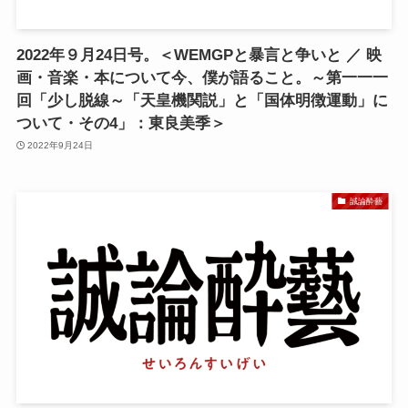
2022年９月24日号。＜WEMGPと暴言と争いと ／ 映
画・音楽・本について今、僕が語ること。～第一一一
回「少し脱線～「天皇機関説」と「国体明徴運動」に
ついて・その4」：東良美季＞
2022年9月24日
誠論酔藝