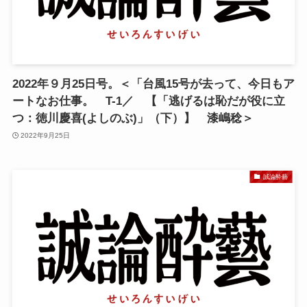
2022年９月25日号。＜「台風15号が去って、今日もア
ートなお仕事。 T-1／ 【「逃げるは恥だが役に立
つ：徳川慶喜(よしのぶ)」（下）】 漆嶋稔＞
2022年9月25日
誠論酔藝