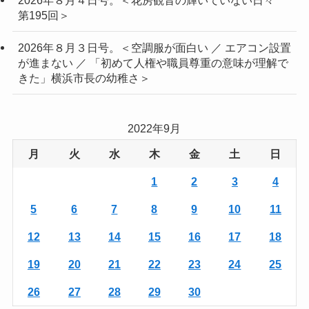
第195回＞
2026年８月３日号。＜空調服が面白い ／ エアコン設置
が進まない ／ 「初めて人権や職員尊重の意味が理解で
きた」横浜市長の幼稚さ＞
2022年9月
月
火
水
木
金
土
日
1
2
3
4
5
6
7
8
9
10
11
12
13
14
15
16
17
18
19
20
21
22
23
24
25
26
27
28
29
30