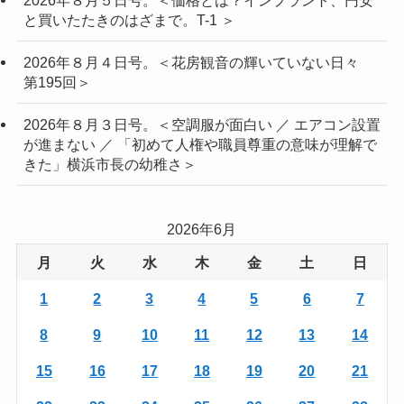
と買いたたきのはざまで。T-1 ＞
2026年８月４日号。＜花房観音の輝いていない日々
第195回＞
2026年８月３日号。＜空調服が面白い ／ エアコン設置
が進まない ／ 「初めて人権や職員尊重の意味が理解で
きた」横浜市長の幼稚さ＞
2026年6月
月
火
水
木
金
土
日
1
2
3
4
5
6
7
8
9
10
11
12
13
14
15
16
17
18
19
20
21