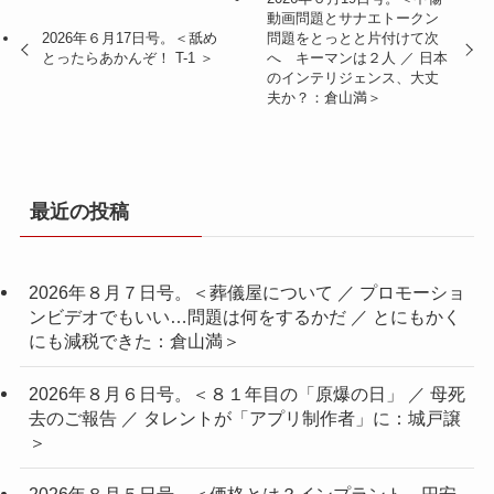
動画問題とサナエトークン
2026年６月17日号。＜舐め
問題をとっとと片付けて次
とったらあかんぞ！ T-1 ＞
へ キーマンは２人 ／ 日本
のインテリジェンス、大丈
夫か？：倉山満＞
最近の投稿
2026年８月７日号。＜葬儀屋について ／ プロモーショ
ンビデオでもいい…問題は何をするかだ ／ とにもかく
にも減税できた：倉山満＞
2026年８月６日号。＜８１年目の「原爆の日」 ／ 母死
去のご報告 ／ タレントが「アプリ制作者」に：城戸譲
＞
2026年８月５日号。＜価格とは？インプラント、円安