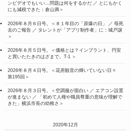
ンビデオでもいい…問題は何をするかだ ／ とにもかく
にも減税できた：倉山満＞
2026年８月６日号。＜８１年目の「原爆の日」 ／ 母死
去のご報告 ／ タレントが「アプリ制作者」に：城戸譲
＞
2026年８月５日号。＜価格とは？インプラント、円安
と買いたたきのはざまで。T-1 ＞
2026年８月４日号。＜花房観音の輝いていない日々
第195回＞
2026年８月３日号。＜空調服が面白い ／ エアコン設置
が進まない ／ 「初めて人権や職員尊重の意味が理解で
きた」横浜市長の幼稚さ＞
2020年12月