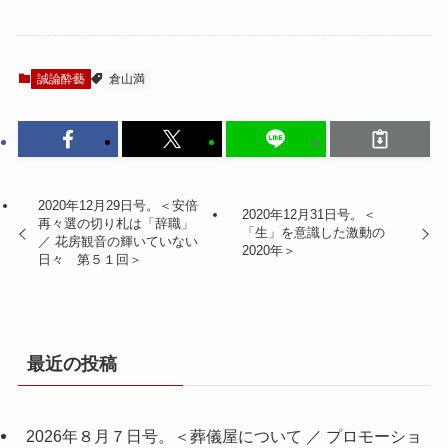
誠論酔藝
倉山満
2020年12月29日号。＜安倍
2020年12月31日号。＜
再々選の切り札は「辞職」
「生」を意識した激動の
／ 花房観音の輝いていない
2020年＞
日々 第５１回＞
最近の投稿
2026年８月７日号。＜葬儀屋について ／ プロモーショ