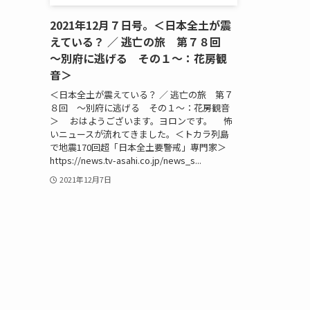
2021年12月７日号。＜日本全土が震
えている？ ／ 逃亡の旅 第７８回
～別府に逃げる その１～：花房観
音＞
＜日本全土が震えている？ ／ 逃亡の旅 第７
８回 ～別府に逃げる その１～：花房観音
＞ おはようございます。ヨロンです。 怖
いニュースが流れてきました。＜トカラ列島
で地震170回超「日本全土要警戒」専門家＞
https://news.tv-asahi.co.jp/news_s...
2021年12月7日