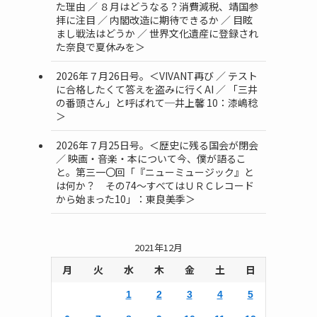
た理由 ／ ８月はどうなる？消費減税、靖国参
拝に注目 ／ 内閣改造に期待できるか ／ 目眩
まし戦法はどうか ／ 世界文化遺産に登録され
た奈良で夏休みを＞
2026年７月26日号。＜VIVANT再び ／ テスト
に合格したくて答えを盗みに行くAI ／ 「三井
の番頭さん」と呼ばれて─井上馨 10：漆嶋稔
＞
2026年７月25日号。＜歴史に残る国会が閉会
／ 映画・音楽・本について今、僕が語るこ
と。第三一〇回「『ニューミュージック』と
は何か？ その74～すべてはＵＲＣレコード
から始まった10」：東良美季＞
2021年12月
月
火
水
木
金
土
日
1
2
3
4
5