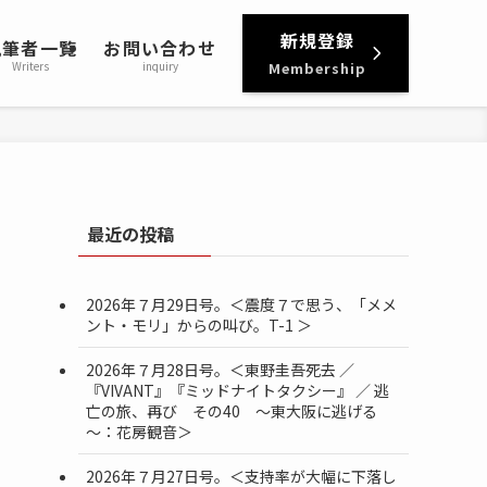
新規登録
執筆者一覧
お問い合わせ
Writers
inquiry
Membership
最近の投稿
2026年７月29日号。＜震度７で思う、「メメ
ント・モリ」からの叫び。T-1 ＞
2026年７月28日号。＜東野圭吾死去 ／
『VIVANT』『ミッドナイトタクシー』 ／ 逃
亡の旅、再び その40 ～東大阪に逃げる
～：花房観音＞
2026年７月27日号。＜支持率が大幅に下落し