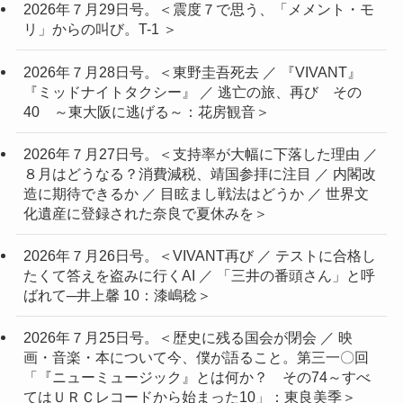
2026年７月29日号。＜震度７で思う、「メメント・モ
リ」からの叫び。T-1 ＞
2026年７月28日号。＜東野圭吾死去 ／ 『VIVANT』
『ミッドナイトタクシー』 ／ 逃亡の旅、再び その
40 ～東大阪に逃げる～：花房観音＞
2026年７月27日号。＜支持率が大幅に下落した理由 ／
８月はどうなる？消費減税、靖国参拝に注目 ／ 内閣改
造に期待できるか ／ 目眩まし戦法はどうか ／ 世界文
化遺産に登録された奈良で夏休みを＞
2026年７月26日号。＜VIVANT再び ／ テストに合格し
たくて答えを盗みに行くAI ／ 「三井の番頭さん」と呼
ばれて─井上馨 10：漆嶋稔＞
2026年７月25日号。＜歴史に残る国会が閉会 ／ 映
画・音楽・本について今、僕が語ること。第三一〇回
「『ニューミュージック』とは何か？ その74～すべ
てはＵＲＣレコードから始まった10」：東良美季＞